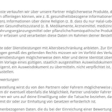
te verkaufen wir über unsere Partner möglicherweise Produkte, d
offenlegen können, wie z. B. gesundheitsbezogene Informationen 
, Informationen über deine Religion (z. B. dass du nur Halal-Leben
en Gesundheitszustand (z. B. Medikamente, Arzneimittel, medizini
ahrungsergänzungsmittel oder pflanzliche/homöopathische Produk
Wir erfassen und verarbeiten diese Daten im Rahmen deiner Bestel
e oder Dienstleistungen mit Altersbeschränkung anbieten. Zur Ei
ungen gemäß des geltenden Rechts müssen wir im Vorfeld des Verk
ienstleistungen möglicherweise dein Alter und deine Identität übe
 Vorlage eines gültigen, staatlich ausgestellten Ausweisdokuments
eigerst, ein Ausweisdokument zu übermitteln, nicht verpflichtet ist,
ustellen.
ewertungen
stellung wirst du von den Partnern oder Fahrern möglicherweise
n dir eventuell ebenfalls die Möglichkeit, Partner und/oder Fahre
n wir uns auf deine Einwilligung oder die Tatsache beziehen, das
mit dir oder zur Einhaltung von Gesetzen erforderlich ist.
sonenbezogenen Daten, die du bei der Einreichung einer Bewertung