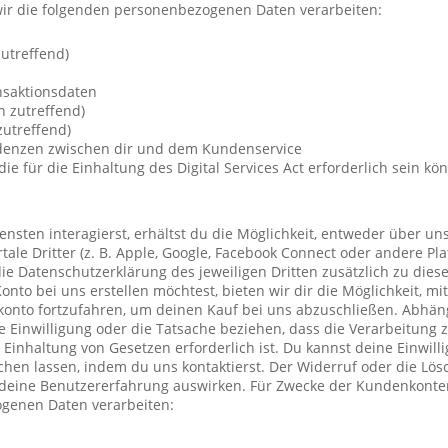
ir die folgenden personenbezogenen Daten verarbeiten:
utreffend)
nsaktionsdaten
n zutreffend)
utreffend)
ndenzen zwischen dir und dem Kundenservice
die für die Einhaltung des Digital Services Act erforderlich sein kö
nsten interagierst, erhältst du die Möglichkeit, entweder über un
ale Dritter (z. B. Apple, Google, Facebook Connect oder andere Pla
die Datenschutzerklärung des jeweiligen Dritten zusätzlich zu diese
Konto bei uns erstellen möchtest, bieten wir dir die Möglichkeit, mi
konto fortzufahren, um deinen Kauf bei uns abzuschließen. Abhä
 Einwilligung oder die Tatsache beziehen, dass die Verarbeitung z
r Einhaltung von Gesetzen erforderlich ist. Du kannst deine Einwil
chen lassen, indem du uns kontaktierst. Der Widerruf oder die Lö
 deine Benutzererfahrung auswirken. Für Zwecke der Kundenkonte
genen Daten verarbeiten: