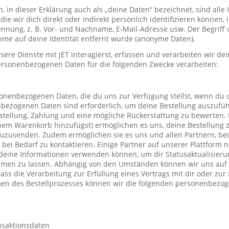
in dieser Erklärung auch als „deine Daten“ bezeichnet, sind alle
die wir dich direkt oder indirekt persönlich identifizieren können
nung, z. B. Vor- und Nachname, E-Mail-Adresse usw. Der Begriff u
me auf deine Identität entfernt wurde (anonyme Daten).
re Dienste mit JET interagierst, erfassen und verarbeiten wir d
ersonenbezogenen Daten für die folgenden Zwecke verarbeiten:
sonenbezogenen Daten, die du uns zur Verfügung stellst, wenn du 
nbezogenen Daten sind erforderlich, um deine Bestellung auszufüh
stellung, Zahlung und eine mögliche Rückerstattung zu bewerten. 
einem Warenkorb hinzufügst) ermöglichen es uns, deine Bestellung 
uzusenden. Zudem ermöglichen sie es uns und allen Partnern, be
h bei Bedarf zu kontaktieren. Einige Partner auf unserer Plattform
deine Informationen verwenden können, um dir Statusaktualisieru
mmen zu lassen. Abhängig von den Umständen können wir uns auf 
ass die Verarbeitung zur Erfüllung eines Vertrags mit dir oder zu
hmen des Bestellprozesses können wir die folgenden personenbezo
nsaktionsdaten