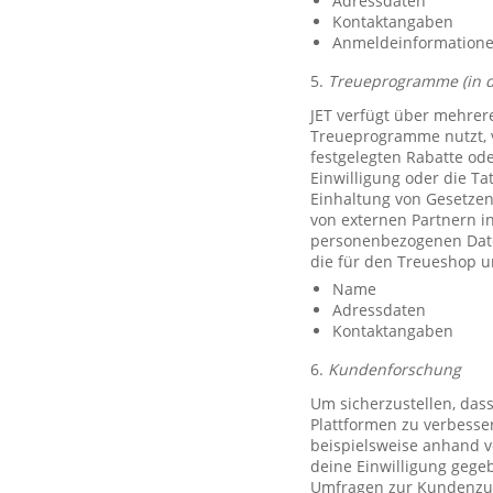
Adressdaten
Kontaktangaben
Anmeldeinformationen 
5.
Treueprogramme (in 
JET verfügt über mehrer
Treueprogramme nutzt, 
festgelegten Rabatte od
Einwilligung oder die Ta
Einhaltung von Gesetzen
von externen Partnern i
personenbezogenen Date
die für den Treueshop u
Name
Adressdaten
Kontaktangaben
6.
Kundenforschung
Um sicherzustellen, das
Plattformen zu verbesse
beispielsweise anhand v
deine Einwilligung gegeb
Umfragen zur Kundenzufr