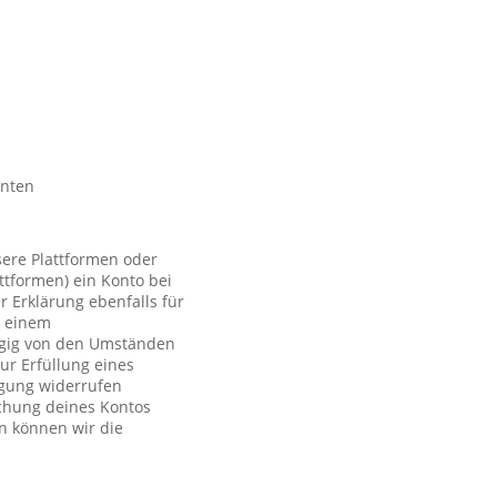
nnten
sere Plattformen oder
ttformen) ein Konto bei
r Erklärung ebenfalls für
t einem
ngig von den Umständen
ur Erfüllung eines
ligung widerrufen
schung deines Kontos
n können wir die