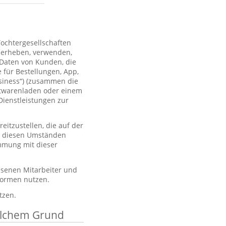
Tochtergesellschaften
 erheben, verwenden,
 Daten von Kunden, die
 für Bestellungen, App,
usiness“) (zusammen die
htwarenladen oder einem
Dienstleistungen zur
itzustellen, die auf der
er diesen Umständen
immung mit dieser
esenen Mitarbeiter und
tformen nutzen.
tzen.
elchem Grund