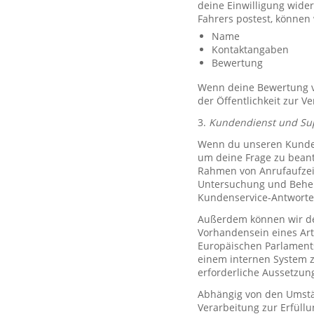
deine Einwilligung wide
Fahrers postest, können
Name
Kontaktangaben
Bewertung
Wenn deine Bewertung ve
der Öffentlichkeit zur V
3.
Kundendienst und Su
Wenn du unseren Kundend
um deine Frage zu bean
Rahmen von Anrufaufzeic
Untersuchung und Behe
Kundenservice-Antworte
Außerdem können wir de
Vorhandensein eines Art
Europäischen Parlaments 
einem internen System 
erforderliche Aussetzu
Abhängig von den Umstän
Verarbeitung zur Erfüllu