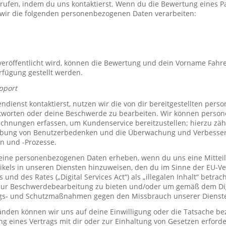
rrufen, indem du uns kontaktierst. Wenn du die Bewertung eines P
 wir die folgenden personenbezogenen Daten verarbeiten:
röffentlicht wird, können die Bewertung und dein Vorname Fahre
erfügung gestellt werden.
pport
ienst kontaktierst, nutzen wir die von dir bereitgestellten per
tworten oder deine Beschwerde zu bearbeiten. Wir können perso
hnungen erfassen, um Kundenservice bereitzustellen; hierzu zähl
bung von Benutzerbedenken und die Überwachung und Verbesse
n und -Prozesse.
ine personenbezogenen Daten erheben, wenn du uns eine Mitteil
ikels in unseren Diensten hinzuweisen, den du im Sinne der EU-
und des Rates („Digital Services Act“) als „illegalen Inhalt“ betrac
zur Beschwerdebearbeitung zu bieten und/oder um gemäß dem Digi
ngs- und Schutzmaßnahmen gegen den Missbrauch unserer Dienste 
den können wir uns auf deine Einwilligung oder die Tatsache bez
ng eines Vertrags mit dir oder zur Einhaltung von Gesetzen erforde