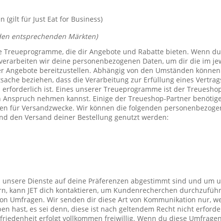
(gilt für Just Eat for Business)
den entsprechenden Märkten)
e Treueprogramme, die dir Angebote und Rabatte bieten. Wenn du
verarbeiten wir deine personenbezogenen Daten, um dir die im j
er Angebote bereitzustellen. Abhängig von den Umständen können 
tsache beziehen, dass die Verarbeitung zur Erfüllung eines Vertrag
 erforderlich ist. Eines unserer Treueprogramme ist der Treuesho
n Anspruch nehmen kannst. Einige der Treueshop-Partner benötig
n für Versandzwecke. Wir können die folgenden personenbezogen
nd den Versand deiner Bestellung genutzt werden:
s unsere Dienste auf deine Präferenzen abgestimmt sind und um 
rn, kann JET dich kontaktieren, um Kundenrecherchen durchzufüh
on Umfragen. Wir senden dir diese Art von Kommunikation nur, we
en hast, es sei denn, diese ist nach geltendem Recht nicht erforde
iedenheit erfolgt vollkommen freiwillig. Wenn du diese Umfragen