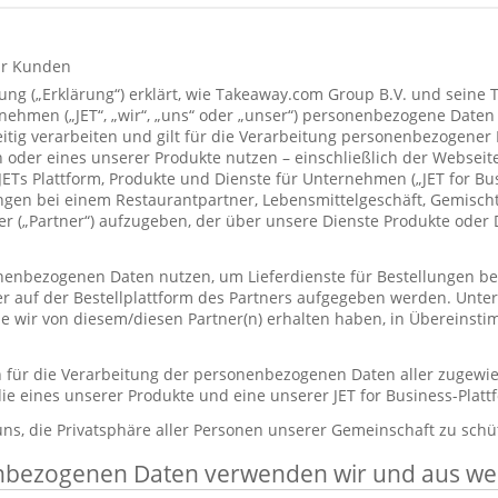
ür Kunden
ung („Erklärung“) erklärt, wie Takeaway.com Group B.V. und seine 
hmen („JET“, „wir“, „uns“ oder „unser“) personenbezogene Daten
itig verarbeiten und gilt für die Verarbeitung personenbezogener
 oder eines unserer Produkte nutzen – einschließlich der Webseite
 JETs Plattform, Produkte und Dienste für Unternehmen („JET for B
ungen bei einem Restaurantpartner, Lebensmittelgeschäft, Gemisc
r („Partner“) aufzugeben, der über unsere Dienste Produkte oder 
enbezogenen Daten nutzen, um Lieferdienste für Bestellungen bere
er auf der Bestellplattform des Partners aufgegeben werden. Unt
die wir von diesem/diesen Partner(n) erhalten haben, in Übereinst
ch für die Verarbeitung der personenbezogenen Daten aller zugewi
ie eines unserer Produkte und eine unserer JET for Business-Plat
 uns, die Privatsphäre aller Personen unserer Gemeinschaft zu schü
nbezogenen Daten verwenden wir und aus w